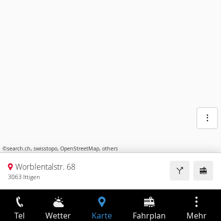
©
search.ch
,
swisstopo
,
OpenStreetMap
,
others
Worblentalstr. 68
3063 Ittigen
Tel
Wetter
Karte
Fahrplan
Mehr