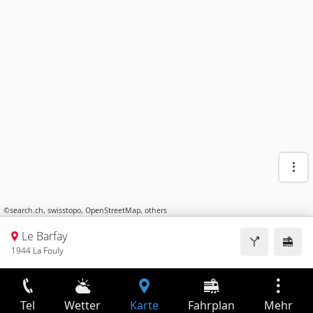
©
search.ch
,
swisstopo
,
OpenStreetMap
,
others
Le Barfay
1944 La Fouly
Tel
Wetter
Karte
Fahrplan
Mehr