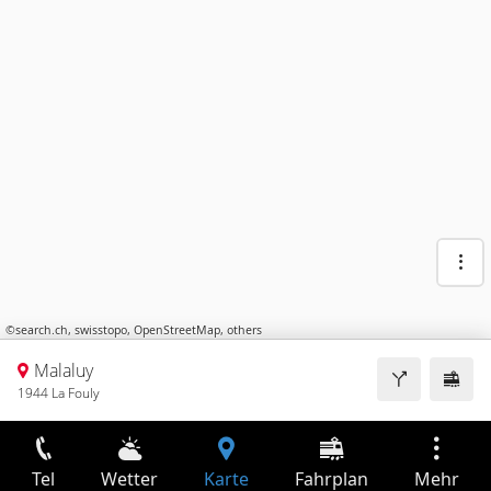
©
search.ch
,
swisstopo
,
OpenStreetMap
,
others
Malaluy
1944 La Fouly
Tel
Wetter
Karte
Fahrplan
Mehr