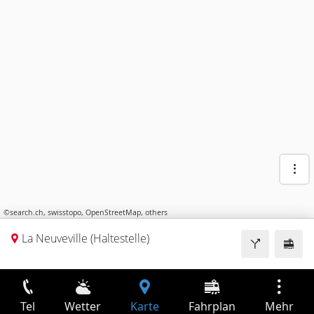
©
search.ch
,
swisstopo
,
OpenStreetMap
,
others
La Neuveville (Haltestelle)
Tel
Wetter
Karte
Fahrplan
Mehr