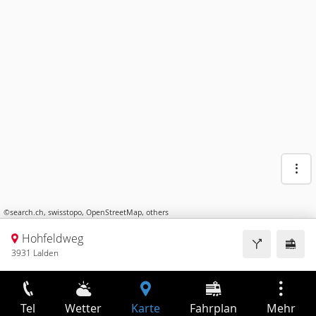
©
search.ch
,
swisstopo
,
OpenStreetMap
,
others
Hohfeldweg
3931 Lalden
Tel
Wetter
Karte
Fahrplan
Mehr