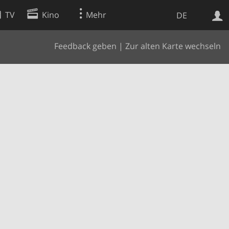
TV
Kino
Mehr
DE
Feedback geben
|
Zur alten Karte wechseln
Websuche
Apps