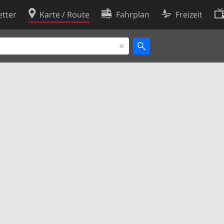
tter
Karte / Route
Fahrplan
Freizeit
Cookie-Richtlinie
ingungen
Cookie-Einstellungen
rklärung
Entwickler