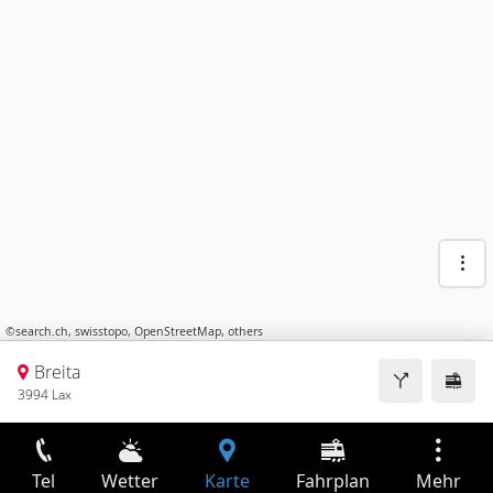
©
search.ch
,
swisstopo
,
OpenStreetMap
,
others
Breita
3994 Lax
Tel
Wetter
Karte
Fahrplan
Mehr