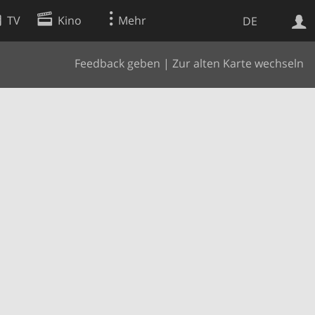
TV
Kino
Mehr
DE
Feedback geben
|
Zur alten Karte wechseln
Websuche
Apps