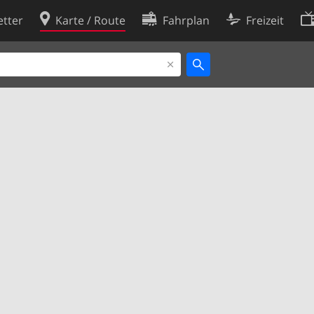
tter
Karte / Route
Fahrplan
Freizeit
Cookie-Richtlinie
ingungen
Cookie-Einstellungen
rklärung
Entwickler