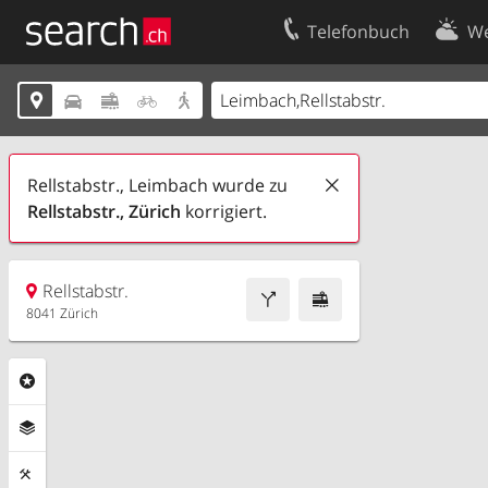
Telefonbuch
We
Ihr Eintrag
Kontakt





Kundencenter Geschäftskunden
Nutzungsbed
Impressum
Datenschutze
Rellstabstr., Leimbach wurde zu
Rellstabstr.,
Zürich
korrigiert.
Rellstabstr.
8041 Zürich
Rubriken
Ebenen
Funktionen