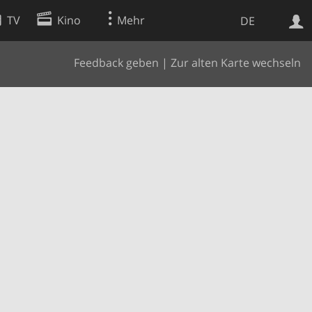
TV
Kino
Mehr
DE
Feedback geben
|
Zur alten Karte wechseln
Websuche
Apps