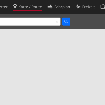
tter
Karte / Route
Fahrplan
Freizeit
Cookie-Richtlinie
ingungen
Cookie-Einstellungen
rklärung
Entwickler