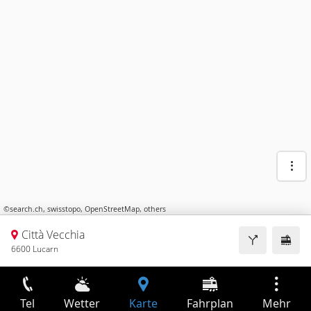
©
search.ch
,
swisstopo
,
OpenStreetMap
,
others
Città Vecchia
6600 Lucarn
Tel
Wetter
Karte
Fahrplan
Mehr