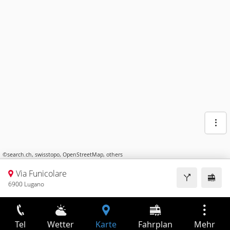
©
search.ch
,
swisstopo
,
OpenStreetMap
,
others
Via Funicolare
6900 Lugano
Tel
Wetter
Karte
Fahrplan
Mehr