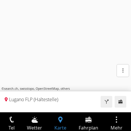
©
search.ch
,
swisstopo
,
OpenStreetMap
,
others
Lugano FLP (Haltestelle)
Tel
Wetter
Karte
Fahrplan
Mehr