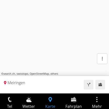
©
search.ch
,
swisstopo
,
OpenStreetMap
,
others
Meiringen
Tel
Wetter
Karte
Fahrplan
Mehr