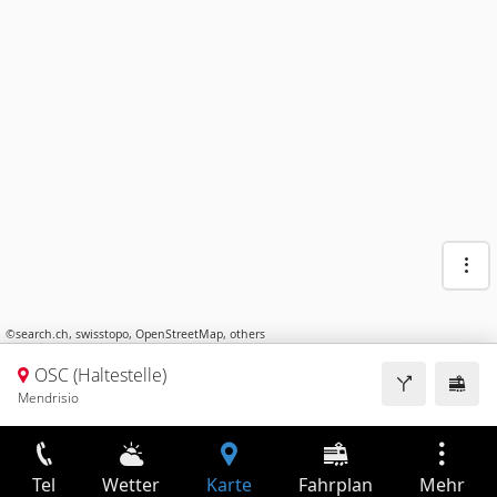
©
search.ch
,
swisstopo
,
OpenStreetMap
,
others
OSC (Haltestelle)
Mendrisio
Tel
Wetter
Karte
Fahrplan
Mehr