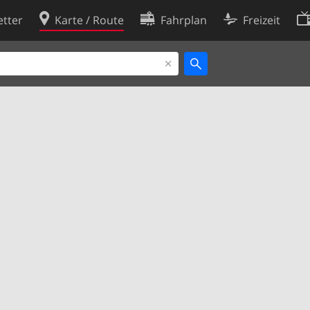
tter
Karte / Route
Fahrplan
Freizeit
Cookie-Richtlinie
ingungen
Cookie-Einstellungen
rklärung
Entwickler