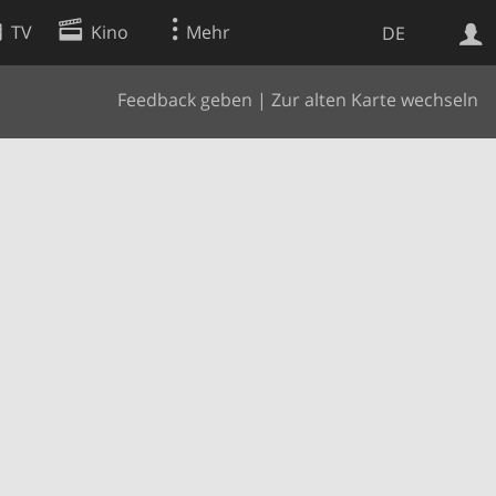
TV
Kino
Mehr
DE
Feedback geben
|
Zur alten Karte wechseln
Websuche
Apps