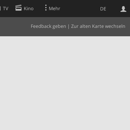
TV
Kino
Mehr
DE
Feedback geben
|
Zur alten Karte wechseln
Websuche
Apps