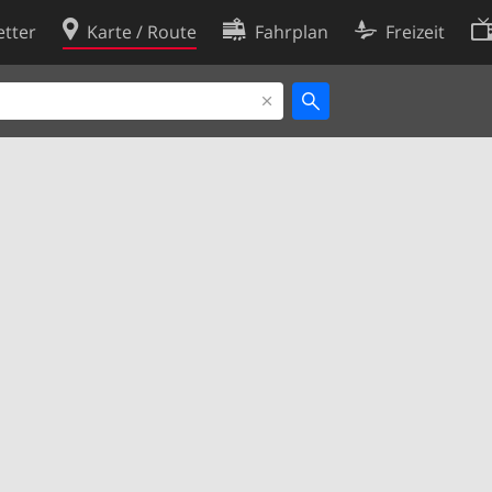
tter
Karte / Route
Fahrplan
Freizeit
Cookie-Richtlinie
ingungen
Cookie-Einstellungen
rklärung
Entwickler