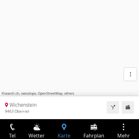
©
search.ch
,
swisstopo
,
OpenStreetMap
,
others
Wichenstein
9463 Oberriet
Tel
Wetter
Karte
Fahrplan
Mehr