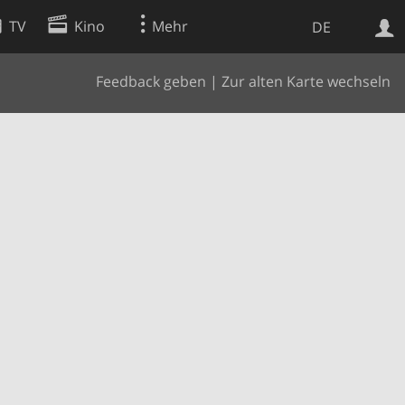
TV
Kino
Mehr
DE
Feedback geben
|
Zur alten Karte wechseln
Websuche
Apps