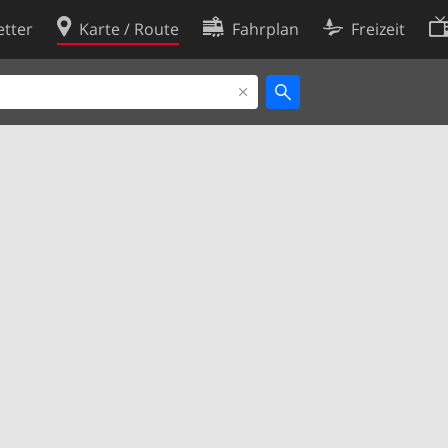
tter
Karte / Route
Fahrplan
Freizeit
Cookie-Richtlinie
ingungen
Cookie-Einstellungen
rklärung
Entwickler