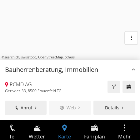
©
search.ch
,
swisstopo
,
OpenStreetMap
,
others
Bauherrenberatung, Immobilien
RCMD AG
Gertwies 33, 8500 Frauenfeld TG
Anruf
Web
Details
Tel
Wetter
Karte
Fahrplan
Mehr