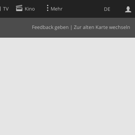
TV
Kino
Mehr
DE
Feedback geben
|
Zur alten Karte wechseln
Websuche
Apps