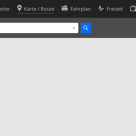
tter
Karte / Route
Fahrplan
Freizeit
Cookie-Richtlinie
ingungen
Cookie-Einstellungen
rklärung
Entwickler