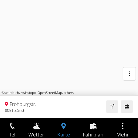
©
search.ch
,
swisstopo
,
OpenStreetMap
,
others
Frohburgstr.
8051 Zürich
Tel
Wetter
Karte
Fahrplan
Mehr