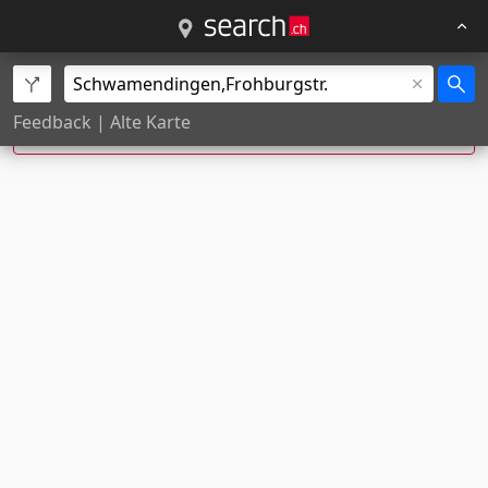
Frohburgstr., Schwamendingen wurde zu
Feedback
|
Alte Karte
Frohburgstr., 8051
Zürich
korrigiert.