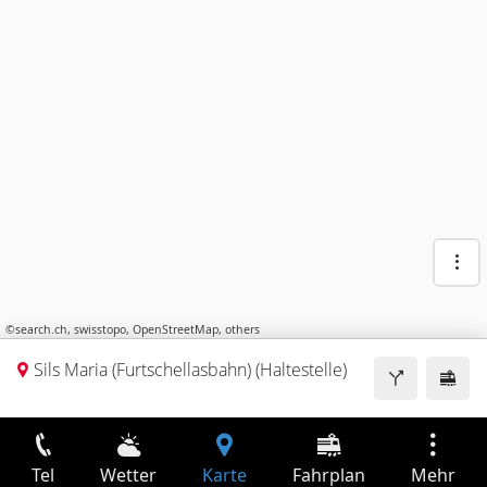
©
search.ch
,
swisstopo
,
OpenStreetMap
,
others
Sils Maria (Furtschellasbahn) (Haltestelle)
Tel
Wetter
Karte
Fahrplan
Mehr