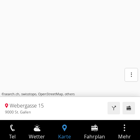
©
search.ch
,
swisstopo
,
OpenStreetMap
,
others
Webergasse 15
9000 St. Gallen
Tel
Wetter
Karte
Fahrplan
Mehr