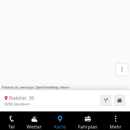
©
search.ch
,
swisstopo
,
OpenStreetMap
,
others
Rodelstr. 39
8266 Steckborn
Tel
Wetter
Karte
Fahrplan
Mehr