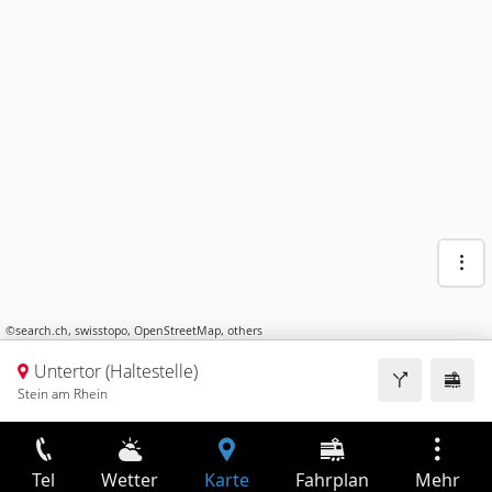
©
search.ch
,
swisstopo
,
OpenStreetMap
,
others
Untertor (Haltestelle)
Stein am Rhein
Tel
Wetter
Karte
Fahrplan
Mehr