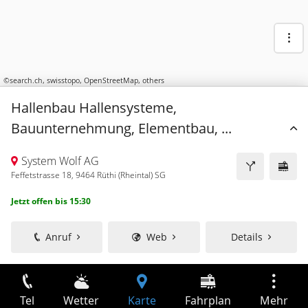
©
search.ch
,
swisstopo
,
OpenStreetMap
,
others
Hallenbau Hallensysteme,
Bauunternehmung, Elementbau, ...
System Wolf AG
Feffetstrasse 18, 9464 Rüthi (Rheintal) SG
Jetzt offen bis 15:30
Anruf
Web
Details
Tel
Wetter
Karte
Fahrplan
Mehr