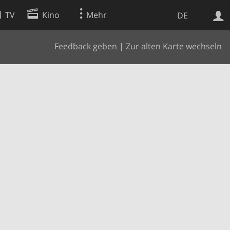
TV
Kino
Mehr
DE
Feedback geben
|
Zur alten Karte wechseln
Websuche
Apps