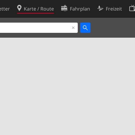
tter
Karte / Route
Fahrplan
Freizeit
Cookie-Richtlinie
ingungen
Cookie-Einstellungen
rklärung
Entwickler