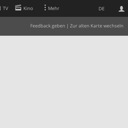
TV
Kino
Mehr
DE
Feedback geben
|
Zur alten Karte wechseln
Websuche
Apps