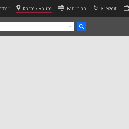
tter
Karte / Route
Fahrplan
Freizeit
Cookie-Richtlinie
ingungen
Cookie-Einstellungen
rklärung
Entwickler