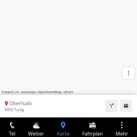
©
search.ch
,
swisstopo
,
OpenStreetMap
,
others
Oberhueb
8055 Turitg
Tel
Wetter
Karte
Fahrplan
Mehr