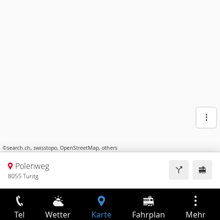
©
search.ch
,
swisstopo
,
OpenStreetMap
,
others
Polenweg
8055 Turitg
Tel
Wetter
Karte
Fahrplan
Mehr