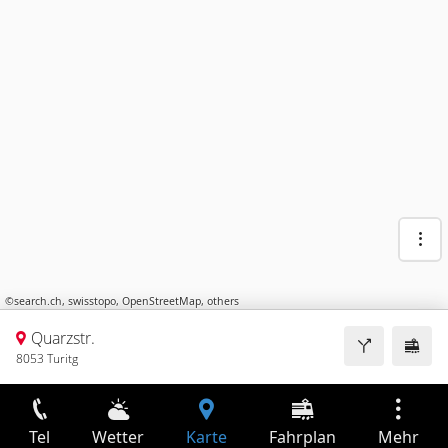
©
search.ch
,
swisstopo
,
OpenStreetMap
,
others
Quarzstr.
8053 Turitg
Tel
Wetter
Karte
Fahrplan
Mehr