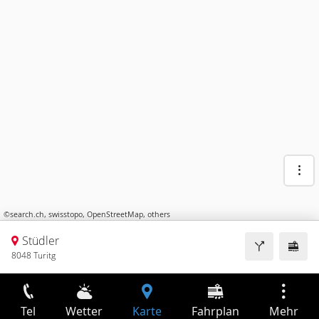
©
search.ch
,
swisstopo
,
OpenStreetMap
,
others
Stüdler
8048 Turitg
Tel
Wetter
Karte
Fahrplan
Mehr