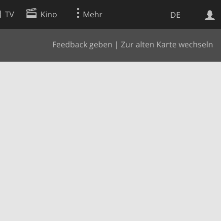
TV
Kino
Mehr
DE
Feedback geben
|
Zur alten Karte wechseln
Websuche
Apps