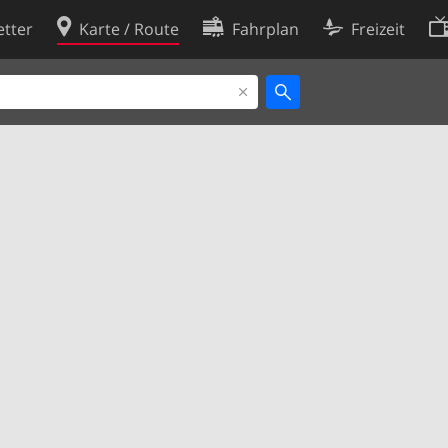
tter
Karte / Route
Fahrplan
Freizeit
Cookie-Richtlinie
ingungen
Cookie-Einstellungen
rklärung
Entwickler