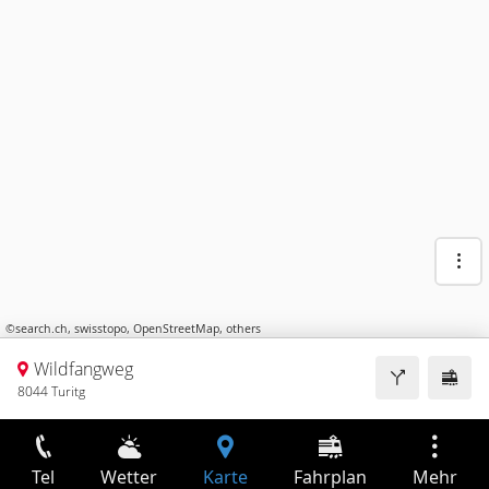
©
search.ch
,
swisstopo
,
OpenStreetMap
,
others
Wildfangweg
8044 Turitg
Tel
Wetter
Karte
Fahrplan
Mehr