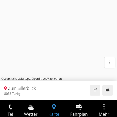
©
search.ch
,
swisstopo
,
OpenStreetMap
,
others
Zum Sillerblick
8053 Turitg
Tel
Wetter
Karte
Fahrplan
Mehr