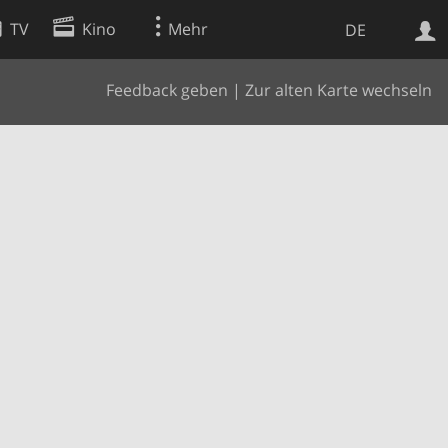
TV
Kino
Mehr
DE
Feedback geben
|
Zur alten Karte wechseln
Websuche
Apps