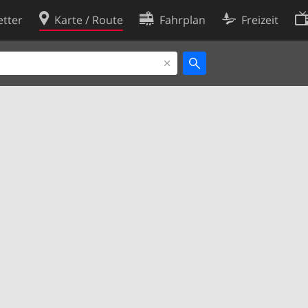
tter
Karte / Route
Fahrplan
Freizeit
Cookie-Richtlinie
ingungen
Cookie-Einstellungen
rklärung
Entwickler