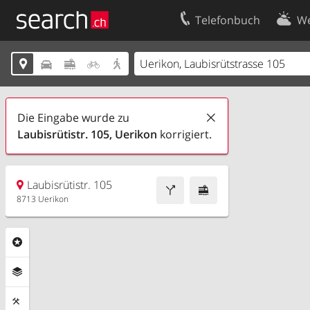
Telefonbuch
We
Ihr Eintrag
Kontakt





Kundencenter Geschäftskunden
Nutzungsbed
Impressum
Datenschutze
Die Eingabe wurde zu
Laubisrütistr. 105, Uerikon
korrigiert.
Laubisrütistr. 105
8713 Uerikon
Rubriken
Ebenen
Funktionen