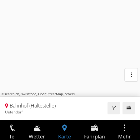
©
search.ch
,
swisstopo
,
OpenStreetMap
,
others
Bahnhof (Haltestelle)
Uetendorf
Tel
Wetter
Karte
Fahrplan
Mehr