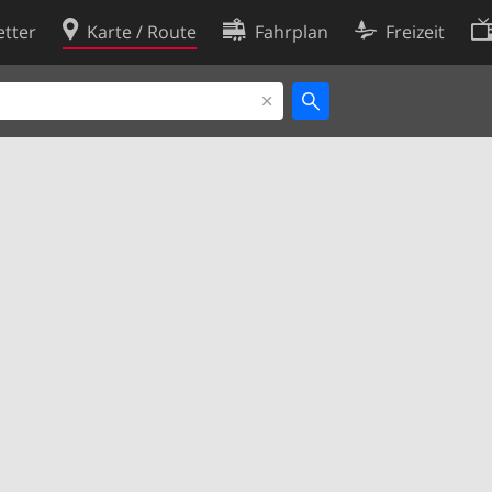
tter
Karte / Route
Fahrplan
Freizeit
Cookie-Richtlinie
ingungen
Cookie-Einstellungen
rklärung
Entwickler