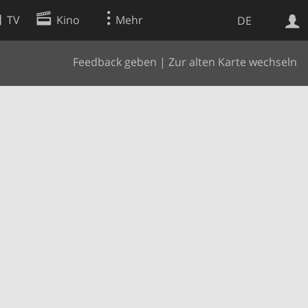
TV
Kino
Mehr
DE
Feedback geben
|
Zur alten Karte wechseln
Websuche
Apps