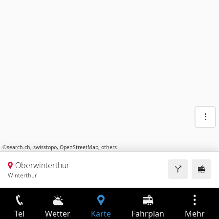
©
search.ch
,
swisstopo
,
OpenStreetMap
,
others
Oberwinterthur
Winterthur
Tel
Wetter
Karte
Fahrplan
Mehr