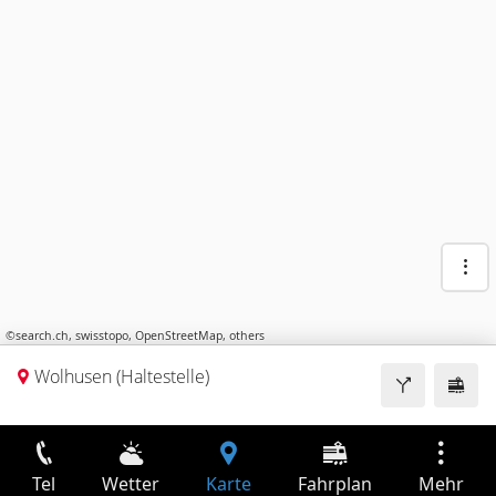
©
search.ch
,
swisstopo
,
OpenStreetMap
,
others
Wolhusen (Haltestelle)
Tel
Wetter
Karte
Fahrplan
Mehr