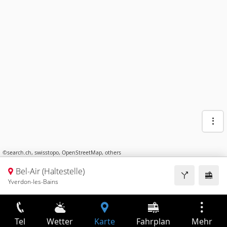
©
search.ch
,
swisstopo
,
OpenStreetMap
,
others
Bel-Air (Haltestelle)
Yverdon-les-Bains
Tel
Wetter
Karte
Fahrplan
Mehr