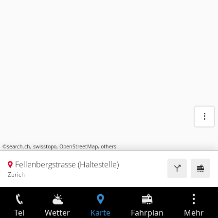
©
search.ch
,
swisstopo
,
OpenStreetMap
,
others
Fellenbergstrasse (Haltestelle)
Zürich
Tel
Wetter
Karte
Fahrplan
Mehr