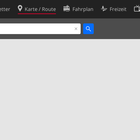
tter
Karte / Route
Fahrplan
Freizeit
Cookie-Richtlinie
ingungen
Cookie-Einstellungen
rklärung
Entwickler