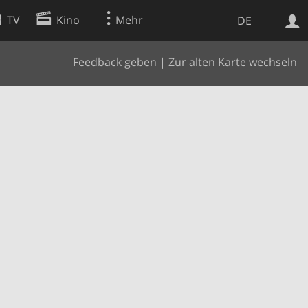
TV
Kino
Mehr
DE
Feedback geben
|
Zur alten Karte wechseln
Websuche
Apps