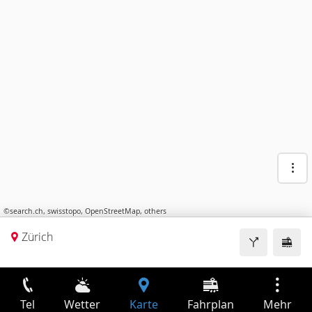
©
search.ch
,
swisstopo
,
OpenStreetMap
,
others
Zürich
Tel
Wetter
Karte
Fahrplan
Mehr