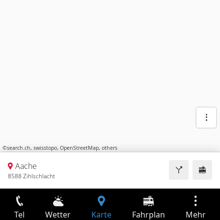
©
search.ch
,
swisstopo
,
OpenStreetMap
,
others
Aache
8588 Zihlschlacht
Tel
Wetter
Karte
Fahrplan
Mehr