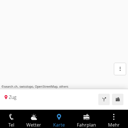
©
search.ch
,
swisstopo
,
OpenStreetMap
,
others
Zug
Tel
Wetter
Karte
Fahrplan
Mehr