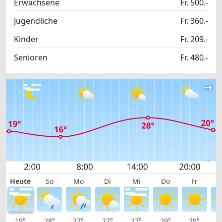
Erwachsene
Fr. 500.-
Jugendliche
Fr. 360.-
Kinder
Fr. 209.-
Senioren
Fr. 480.-
Heute
So
Mo
Di
Mi
Do
Fr
19°
28°
27°
27°
27°
29°
29°
2