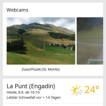
Webcams
Zuoz/Pizzet (St. Moritz)
G
La Punt (Engadin)
24°
Heute, 8.8. ab 16:10
Letzter Schneefall
vor > 14 Tagen