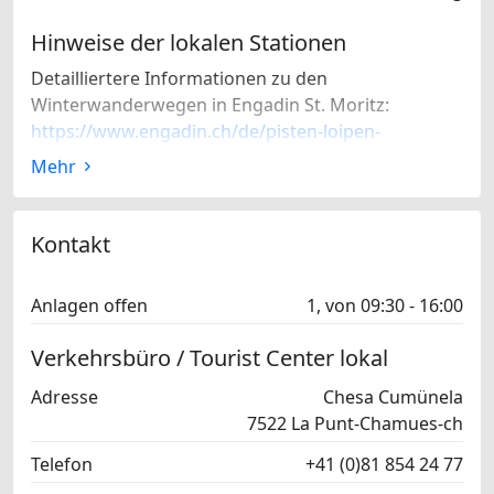
Hinweise der lokalen Stationen
Detailliertere Informationen zu den
Winterwanderwegen in Engadin St. Moritz:
https://www.engadin.ch/de/pisten-loipen-
wege/winterwanderwege/
Mehr
Kontakt
Anlagen offen
1, von 09:30 - 16:00
Verkehrsbüro / Tourist Center lokal
Adresse
Chesa Cumünela
7522 La Punt-Chamues-ch
Telefon
+41 (0)81 854 24 77