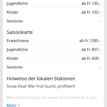
Jugendliche
ab Fr. 135.-
Kinder
ab Fr. 103.-
Senioren
-
Saisonkarte
Erwachsene
ab Fr. 1285.-
Jugendliche
ab Fr. 857.-
Kinder
ab Fr. 428.-
Senioren
-
Hinweise der lokalen Stationen
Snow-Deal: Wer früh bucht, profitiert!
Wer sich frühzeitig für einen Ski-Aufenthalt in den
Oberengadiner Bergen entscheidet, profitiert von
Mehr