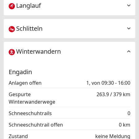
Langlauf
Jugendtarif
- Zweites Kind bis 17 Jahre: erhält 30 % Ermässigung
auf Kinder- oder Jugendtarif
- Jedes weitere Kind bis 17 Jahre: fährt kostenlos
Schlitteln
Winterwandern
Engadin
Anlagen offen
1, von 09:30 - 16:00
Gespurte
263.9 / 379 km
Winterwanderwege
Schneeschuhtrails
0
Schneeschuhtrail offen
0 km
Zustand
keine Meldung