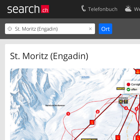
Telefonbuch
We
Ihr Eintrag
Kontakt
Kundencenter Geschäftskunden
Nutzungsbed
Impressum
Datenschutze
St. Moritz (Engadin)