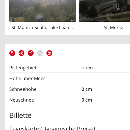
St. Moritz › South: Lake Champfèr - Piz Corvatsch
St. Moritz
Pistengebiet
oben
Höhe über Meer
-
Schneehöhe
0 cm
Neuschnee
0 cm
Billette
Tageskarte (Dynamische Preise)