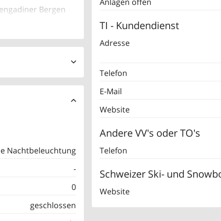
Anlagen offen
erengadiner Bergen
 auf das gewünschte
TI - Kundendienst
nen sich aufgrund
Adresse
 online und
Telefon
E-Mail
Website
n der Region Engadin
amilienkarte des
Andere VV's oder TO's
ien in jedem Fall –
ne Nachtbeleuchtung
Telefon
-
Schweizer Ski- und Snowbo
65 & PIZcard 365
0
Website
Tarif.
geschlossen
Jugendtarif.