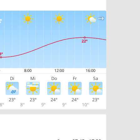
Di
Mi
Do
Fr
Sa
23°
23°
24°
24°
23°
8°
8°
9°
9°
10°