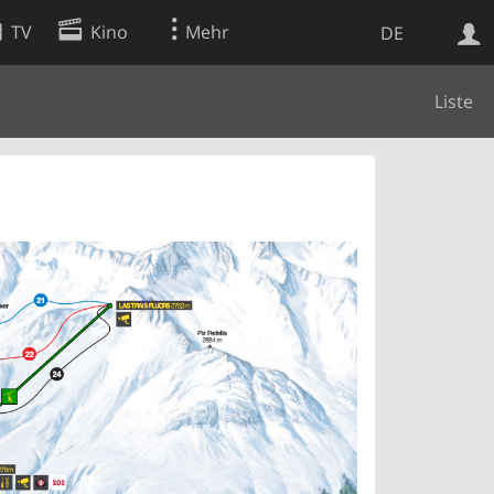
TV
Kino
Mehr
DE
Liste
Websuche
Apps