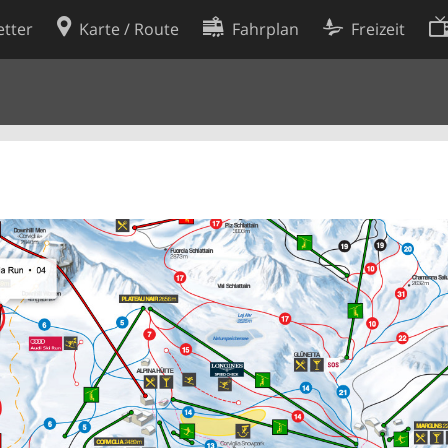
tter
Karte / Route
Fahrplan
Freizeit
Cookie-Richtlinie
ingungen
Cookie-Einstellungen
rklärung
Entwickler