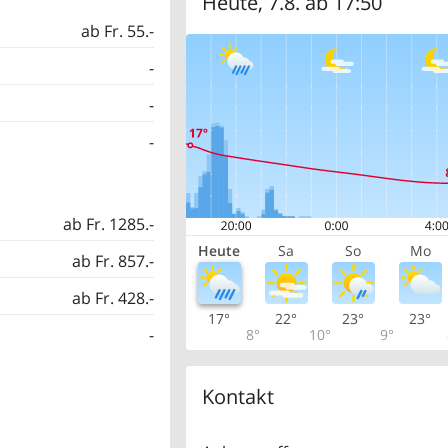
Heute, 7.8. ab 17:50
ab Fr. 55.-
-
-
-
ab Fr. 1285.-
Heute
Sa
So
Mo
ab Fr. 857.-
ab Fr. 428.-
17°
22°
23°
23°
-
8°
10°
9°
Kontakt