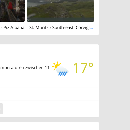
 - Piz Albana
St. Moritz › South-east: Corviglia - St Moritz - Lake Saint Moritz
17°
Temperaturen zwischen 11
n