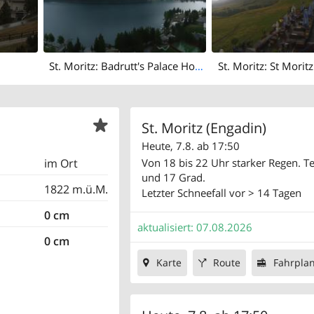
St. Moritz: Badrutt's Palace Hotel
St. Moritz: St Moritz
St. Moritz (Engadin)
Heute, 7.8. ab 17:50
Von 18 bis 22 Uhr starker Regen. 
im Ort
und 17 Grad.
1822 m.ü.M.
Letzter Schneefall
vor > 14 Tagen
0 cm
aktualisiert: 07.08.2026
0 cm
Karte
Route
Fahrpla