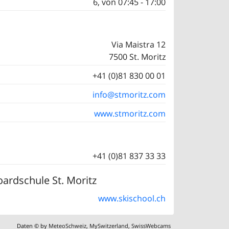
6, von 07:45 - 17:00
Via Maistra 12
7500 St. Moritz
+41 (0)81 830 00 01
info@stmoritz.com
www.stmoritz.com
+41 (0)81 837 33 33
ardschule St. Moritz
www.skischool.ch
Daten © by
MeteoSchweiz
,
MySwitzerland
,
SwissWebcams