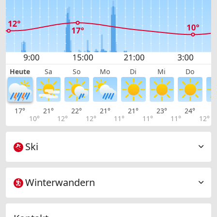
Heute
Sa
So
Mo
Di
Mi
Do
17°
21°
22°
21°
21°
23°
24°
2
10°
12°
12°
11°
11°
11°
12°
Ski
Winterwandern